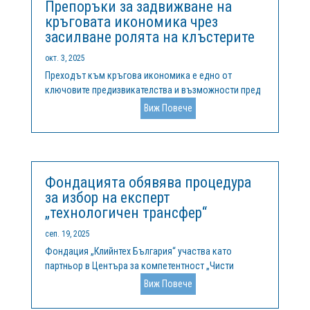
Препоръки за задвижване на
кръговата икономика чрез
засилване ролята на клъстерите
окт. 3, 2025
Преходът към кръгова икономика е едно от
ключовите предизвикателства и възможности пред
Европа в стремежа ѝ към устойчивост,
Виж Повече
конкурентоспособност и устойчиво развитие. В
сърцевината на тази трансформация стоят
клъстерите – мрежи от взаимосвързани компании,
институции...
Фондацията обявява процедура
за избор на експерт
„технологичен трансфер“
сеп. 19, 2025
Фондация „Клийнтех България“ участва като
партньор в Центъра за компетентност „Чисти
технологии за устойчива околна среда – води,
Виж Повече
отпадъци, енергия за кръгова икономика“,
финансиран по Програма „Научни изследвания,