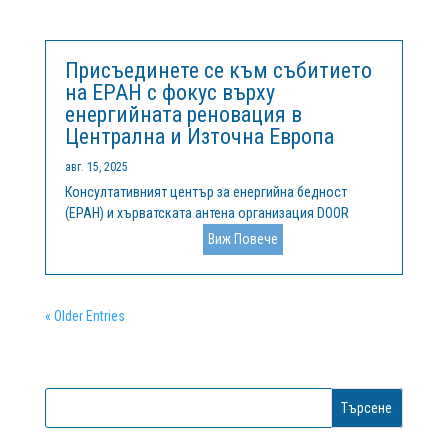
иновации и дигитализация за интелигентна...
Присъединете се към събитието
на EPAH с фокус върху
енергийната реновация в
Централна и Източна Европа
авг. 15, 2025
Консултативният център за енергийна бедност
(EPAH) и хърватската антена организация DOOR
организират второ събитие за експерти в рамките на
Виж Повече
2025 г., което ще се проведе онлайн на 30
септември. Мероприятието ще събере политици,
експерти, изследователи и общностни...
« Older Entries