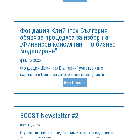
България“. Основните теми, които са включени в
него, са свързани с предизвикателствата пред
водните ресурси в България, водният отпечатък и...
Фондация Клийнтех България
обявява процедура за избор на
„Финансов консултант по бизнес
моделиране“
фев. 16, 2026
Фондация „Клийнтех България“ участва като
партньор в Центъра за компетентност „Чисти
технологии за устойчива околна среда – води,
Виж Повече
отпадъци, енергия за кръгова икономика“,
финансиран по Програма „Научни изследвания,
иновации и дигитализация за интелигентна...
BOOST Newsletter #2
ное. 17, 2025
С удоволствие ви представяме второто издание на