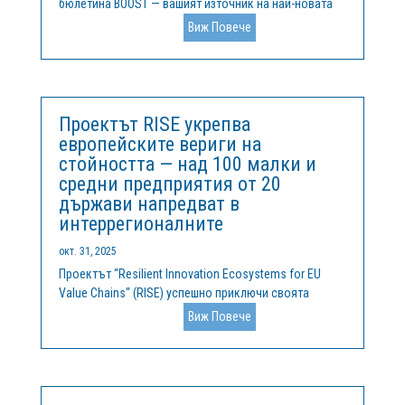
бюлетина BOOST — вашият източник на най-новата
информация за това как се справяме с различията в
Виж Повече
областта на научните изследвания и иновациите в
Европа. В този брой ще откриете:🔬 Разлика в
комерсиализацията на научните...
Проектът RISE укрепва
европейските вериги на
стойността — над 100 малки и
средни предприятия от 20
държави напредват в
интеррегионалните
окт. 31, 2025
Проектът “Resilient Innovation Ecosystems for EU
Value Chains“ (RISE) успешно приключи своята
двугодишна мисия за ускоряване на
Виж Повече
сътрудничеството, изграждането на капацитет и
готовността за инвестиции в иновационните
екосистеми в Европа. Финансиран по инструмента
за...