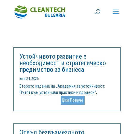
Устойчивото развитие е
необходимост и стратегическо
предимство за бизнеса
юни 24, 2026
Второто издание на „Академия за устойчивост:
Пътят към устойчиви практики и процеси“,
организирано от ОББ и Клийнтех България, се
Виж Повече
проведе на 11 юни 2026 г. в Експозиционен център
Флора Бургас. Събитието събра на едно място
представители на бизнеса, експерти и...
Отвъд безвъзмездното