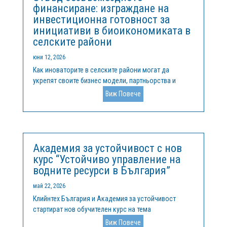
финансиране: изграждане на
инвестиционна готовност за
инициативи в биоикономиката в
селските райони
юни 12, 2026
Как иноваторите в селските райони могат да
укрепят своите бизнес модели, партньорства и
възможности за растеж, за да получат достъп до
Виж Повече
европейско финансиране и частни инвестицииВ
цяла Европа селските райони все по-често се
превръщат в пространства за иновации. От...
Академия за устойчивост с нов
курс “Устойчиво управление на
водните ресурси в България”
май 22, 2026
Клийнтех България и Академия за устойчивост
стартират нов обучителен курс на тема
„Устойчивото управление на водните ресурси в
Виж Повече