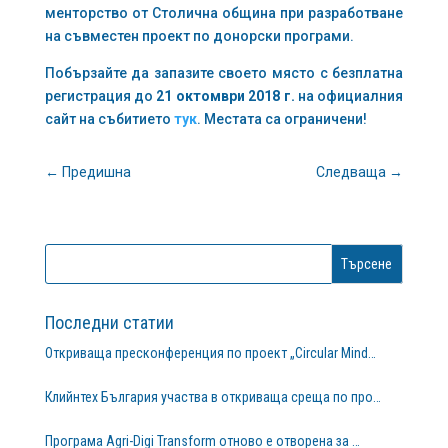
менторство от Столична община при разработване
на съвместен проект по донорски програми.
Побързайте да запазите своето място с безплатна
регистрация до
21 октомври 2018 г.
на официалния
сайт на събитието
тук
. Местата са ограничени!
←
Предишна
Следваща
→
Последни статии
Откриваща пресконференция по проект „Circular Mind…
Клийнтех България участва в откриваща среща по про…
Програма Agri-Digi Transform отново е отворена за …