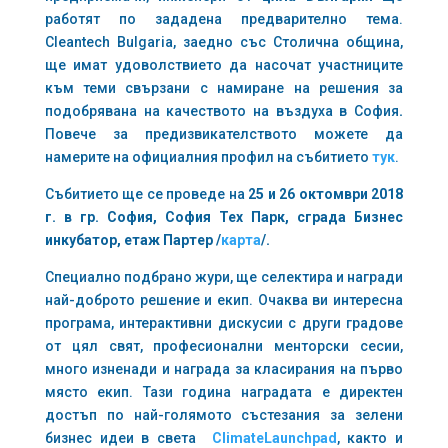
работят по зададена предварително тема.
Cleantech Bulgaria, заедно със Столична община,
ще имат удоволствието да насочат участниците
към теми свързани с намиране на решения за
подобрявана на качеството на въздуха в София
.
Повече за предизвикателството можете да
намерите на официалния профил на събитието
тук
.
Събитието ще се проведе на
25 и 26 октомври 2018
г. в гр. София, София Тех Парк, сграда Бизнес
инкубатор, етаж Партер /
карта
/.
Специално подбрано жури, ще селектира и награди
най-доброто решение и екип. Очаква ви интересна
програма, интерактивни дискусии с други градове
от цял свят, професионални менторски сесии,
много изненади и награда за класирания на първо
място екип. Тази година наградата е директен
достъп по най-голямото състезания за зелени
бизнес идеи в света
ClimateLaunchpad
, както и