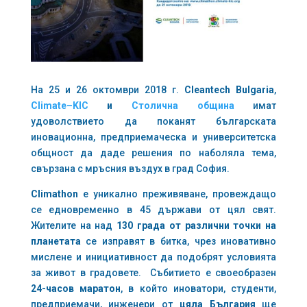
На 25 и 26 октомври 2018 г.
Cleantech
Bulgaria
,
Climate
–
KIC
и
Столична община
имат
удоволствието да поканят българската
иновационна, предприемаческа и университетска
общност да даде решения по наболяла тема,
свързана с мръсния въздух в град София.
Climathon
е уникално преживяване, провеждащо
се едновременно в 45 държави от цял свят.
Жителите на над
130 града от различни точки на
планетата
се изправят в битка, чрез иновативно
мислене и инициативност да подобрят условията
за живот в градовете. Събитието е своеобразен
24-часов маратон
, в който иноватори, студенти,
предприемачи, инженери от
цяла България
ще