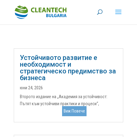
Устойчивото развитие е
необходимост и
стратегическо предимство за
бизнеса
юни 24, 2026
Второто издание на „Академия за устойчивост:
Пътят към устойчиви практики и процеси“,
организирано от ОББ и Клийнтех България, се
Виж Повече
проведе на 11 юни 2026 г. в Експозиционен център
Флора Бургас. Събитието събра на едно място
представители на бизнеса, експерти и...