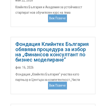
май 22, 2026
Клийнтех България и Академия за устойчивост
стартират нов обучителен курс на тема
„Устойчивото управление на водните ресурси в
Виж Повече
България“. Основните теми, които са включени в
него, са свързани с предизвикателствата пред
водните ресурси в България, водният отпечатък и...
Фондация Клийнтех България
обявява процедура за избор
на „Финансов консултант по
бизнес моделиране“
фев. 16, 2026
Фондация „Клийнтех България“ участва като
партньор в Центъра за компетентност „Чисти
технологии за устойчива околна среда – води,
Виж Повече
отпадъци, енергия за кръгова икономика“,
финансиран по Програма „Научни изследвания,
иновации и дигитализация за интелигентна...