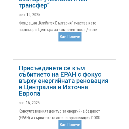
трансфер“
сеп. 19, 2025
Фондация „Клийнтех България“ участва като
партньор в Центъра за компетентност „Чисти
технологии за устойчива околна среда – води,
Виж Повече
отпадъци, енергия за кръгова икономика“,
финансиран по Програма „Научни изследвания,
иновации и дигитализация за интелигентна...
Присъединете се към
събитието на EPAH с фокус
върху енергийната реновация
в Централна и Източна
Европа
авг. 15, 2025
Консултативният център за енергийна бедност
(EPAH) и хърватската антена организация DOOR
организират второ събитие за експерти в рамките на
Виж Повече