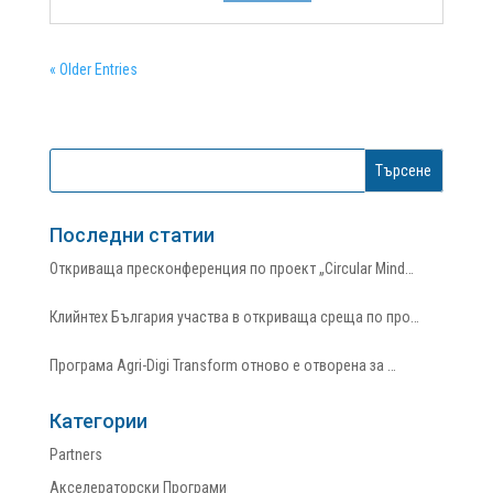
2025 г., което ще се проведе онлайн на 30
септември. Мероприятието ще събере политици,
експерти, изследователи и общностни...
« Older Entries
Последни статии
Откриваща пресконференция по проект „Circular Mind…
Клийнтех България участва в откриваща среща по про…
Програма Agri-Digi Transform отново е отворена за …
Категории
Partners
Акселераторски Програми