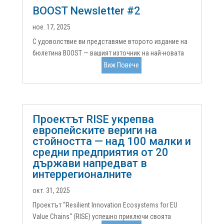
BOOST Newsletter #2
ное. 17, 2025
С удоволствие ви представяме второто издание на
бюлетина BOOST — вашият източник на най-новата
информация за това как се справяме с различията в
Виж Повече
областта на научните изследвания и иновациите в
Европа. В този брой ще откриете:🔬 Разлика в
комерсиализацията на научните...
Проектът RISE укрепва
европейските вериги на
стойността — над 100 малки и
средни предприятия от 20
държави напредват в
интеррегионалните
окт. 31, 2025
Проектът “Resilient Innovation Ecosystems for EU
Value Chains“ (RISE) успешно приключи своята