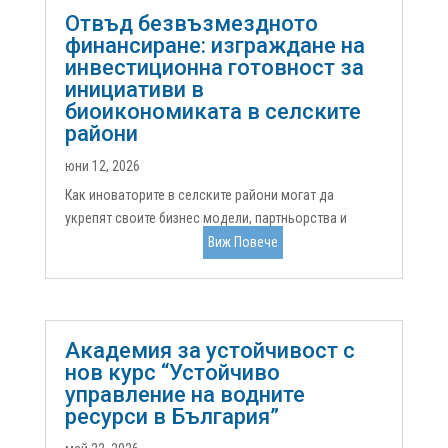
Отвъд безвъзмездното
финансиране: изграждане на
инвестиционна готовност за
инициативи в
биоикономиката в селските
райони
юни 12, 2026
Как иноваторите в селските райони могат да
укрепят своите бизнес модели, партньорства и
възможности за растеж, за да получат достъп до
Виж Повече
европейско финансиране и частни инвестицииВ
цяла Европа селските райони все по-често се
превръщат в пространства за иновации. От...
Академия за устойчивост с
нов курс “Устойчиво
управление на водните
ресурси в България”