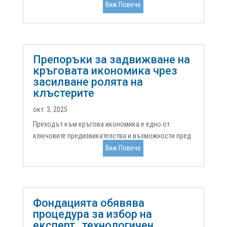
двугодишна мисия за ускоряване на
Виж Повече
сътрудничеството, изграждането на капацитет и
готовността за инвестиции в иновационните
екосистеми в Европа. Финансиран по инструмента
за...
Препоръки за задвижване на
кръговата икономика чрез
засилване ролята на
клъстерите
окт. 3, 2025
Преходът към кръгова икономика е едно от
ключовите предизвикателства и възможности пред
Европа в стремежа ѝ към устойчивост,
Виж Повече
конкурентоспособност и устойчиво развитие. В
сърцевината на тази трансформация стоят
клъстерите – мрежи от взаимосвързани компании,
институции...
Фондацията обявява
процедура за избор на
експерт „технологичен