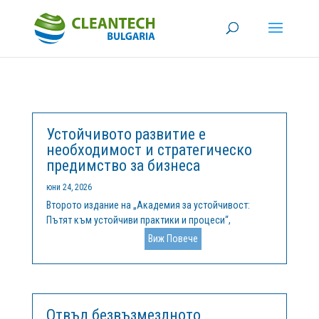
Устойчивото развитие е
необходимост и стратегическо
предимство за бизнеса
юни 24, 2026
Второто издание на „Академия за устойчивост:
Пътят към устойчиви практики и процеси“,
организирано от ОББ и Клийнтех България, се
Виж Повече
проведе на 11 юни 2026 г. в Експозиционен център
Флора Бургас. Събитието събра на едно място
представители на бизнеса, експерти и...
Отвъд безвъзмездното