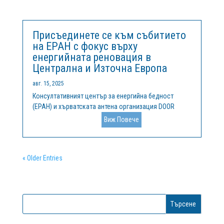
иновации и дигитализация за интелигентна...
Присъединете се към събитието
на EPAH с фокус върху
енергийната реновация в
Централна и Източна Европа
авг. 15, 2025
Консултативният център за енергийна бедност
(EPAH) и хърватската антена организация DOOR
организират второ събитие за експерти в рамките на
Виж Повече
2025 г., което ще се проведе онлайн на 30
септември. Мероприятието ще събере политици,
експерти, изследователи и общностни...
« Older Entries