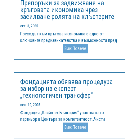
Препоръки за задвижване на
кръговата икономика чрез
засилване ролята на клъстерите
окт. 3, 2025
Преходът към кръгова икономика е едно от
ключовите предизвикателства и възможности пред
Европа в стремежа ѝ към устойчивост,
Виж Повече
конкурентоспособност и устойчиво развитие. В
сърцевината на тази трансформация стоят
клъстерите – мрежи от взаимосвързани компании,
институции...
Фондацията обявява процедура
за избор на експерт
„технологичен трансфер“
сеп. 19, 2025
Фондация „Клийнтех България“ участва като
партньор в Центъра за компетентност „Чисти
технологии за устойчива околна среда – води,
Виж Повече
отпадъци, енергия за кръгова икономика“,
финансиран по Програма „Научни изследвания,