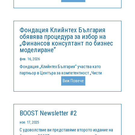
България“. Основните теми, които са включени в
него, са свързани с предизвикателствата пред
водните ресурси в България, водният отпечатък и...
Фондация Клийнтех България
обявява процедура за избор на
„Финансов консултант по бизнес
моделиране“
фев. 16, 2026
Фондация „Клийнтех България“ участва като
партньор в Центъра за компетентност „Чисти
технологии за устойчива околна среда – води,
Виж Повече
отпадъци, енергия за кръгова икономика“,
финансиран по Програма „Научни изследвания,
иновации и дигитализация за интелигентна...
BOOST Newsletter #2
ное. 17, 2025
С удоволствие ви представяме второто издание на