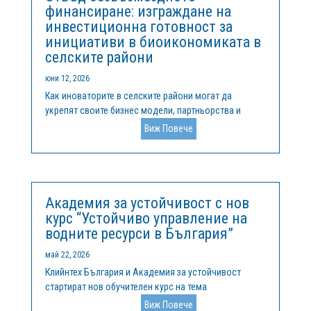
финансиране: изграждане на
инвестиционна готовност за
инициативи в биоикономиката в
селските райони
юни 12, 2026
Как иноваторите в селските райони могат да
укрепят своите бизнес модели, партньорства и
възможности за растеж, за да получат достъп до
Виж Повече
европейско финансиране и частни инвестицииВ
цяла Европа селските райони все по-често се
превръщат в пространства за иновации. От...
Академия за устойчивост с нов
курс “Устойчиво управление на
водните ресурси в България”
май 22, 2026
Клийнтех България и Академия за устойчивост
стартират нов обучителен курс на тема
„Устойчивото управление на водните ресурси в
Виж Повече