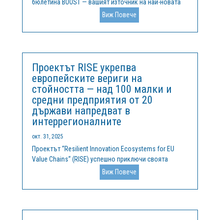
бюлетина BOOST — вашият източник на най-новата
информация за това как се справяме с различията в
Виж Повече
областта на научните изследвания и иновациите в
Европа. В този брой ще откриете:🔬 Разлика в
комерсиализацията на научните...
Проектът RISE укрепва
европейските вериги на
стойността — над 100 малки и
средни предприятия от 20
държави напредват в
интеррегионалните
окт. 31, 2025
Проектът “Resilient Innovation Ecosystems for EU
Value Chains“ (RISE) успешно приключи своята
двугодишна мисия за ускоряване на
Виж Повече
сътрудничеството, изграждането на капацитет и
готовността за инвестиции в иновационните
екосистеми в Европа. Финансиран по инструмента
за...