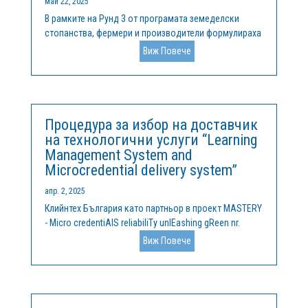
май 22, 2025
В рамките на Рунд 3 от програмата земеделски
стопанства, фермери и производители формулираха
конкретни предизвикателства, на които търсят
Виж Повече
решения. В момента програмата отново е отворена
за кандидатстване от страна на иновативни
компании, МСП, стартиращи предприятия от...
Процедура за избор на доставчик
на технологични услуги “Learning
Management System and
Microcredential delivery system”
апр. 2, 2025
Клийнтех България като партньор в проект MASTERY
- Micro credentiAlS reliabiliTy unlEashing gReen nr.
101132845 ERASMUS-EDU-2023-PI-FORWARD, обявява
Виж Повече
процедура за избор на доставчик на технически
услуги “Learning Management System and
Microcredential delivery system”....