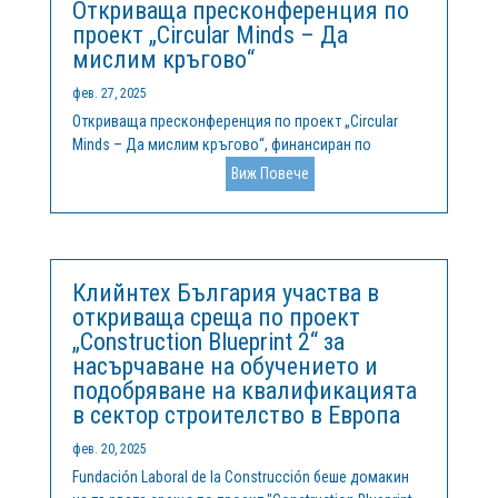
Откриваща пресконференция по
проект „Circular Minds – Да
мислим кръгово“
фев. 27, 2025
Откриваща пресконференция по проект „Circular
Minds – Да мислим кръгово“, финансиран по
програма „Интеррег Европа“, беше проведена на 25
Виж Повече
февруари 2025 г. в гр. Кърджали. Проектът се
изпълнява от Фондация „Клийнтех България“, в
партньорство с Община Кърджали и още осем...
Клийнтех България участва в
откриваща среща по проект
„Construction Blueprint 2“ за
насърчаване на обучението и
подобряване на квалификацията
в сектор строителство в Европа
фев. 20, 2025
Fundación Laboral de la Construcción беше домакин