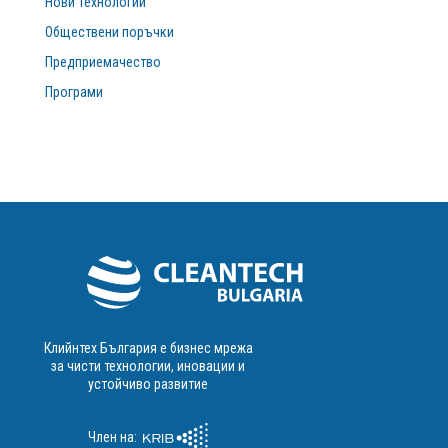
Нови Технологии
Обществени поръчки
Предприемачество
Програми
Клийнтех България е бизнес мрежа
за чисти технологии, иновации и
устойчиво развитие
Член на: