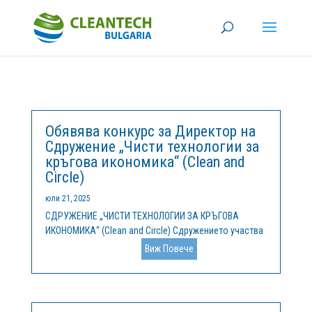
Обявява конкурс за Директор на
Сдружение „Чисти технологии за
кръгова икономика“ (Clean and
Circle)
юли 21, 2025
СДРУЖЕНИЕ „ЧИСТИ ТЕХНОЛОГИИ ЗА КРЪГОВА
ИКОНОМИКА“ (Clean and Circle) Сдружението участва
като партньор в Центъра за компетентност „Чисти
Виж Повече
технологии за устойчива околна среда - води,
отпадъци, енергия за кръгова икономика“,
финансиран по Програма „Научни изследвания,...