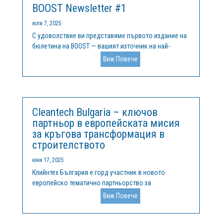
BOOST Newsletter #1
юли 7, 2025
С удоволствие ви представяме първото издание на
бюлетина на BOOST — вашият източник на най-
новата информация за това как се справяме с
Виж Повече
различията в областта на научните изследвания и
иновациите в Европа. В този брой ще откриете: 🌍
Предизвикателството и нашата амбиция...
Cleantech Bulgaria – ключов
партньор в европейската мисия
за кръгова трансформация в
строителството
юни 17, 2025
Клийнтех България е горд участник в новото
европейско тематично партньорство за
интелигентна специализация (TSSP) в областта на
Виж Повече
кръговите сгради, стартирало в края на 2024 г.
Инициативата обединява региони и водещи