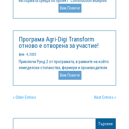
на първата среща по проект "Construction Blueprint
2" в централата си в Мадрид на 11 и 12 февруари.
Виж Повече
Тази инициатива, съфинансирана от програмата
"Еразъм+" на Европейския съюз, има за цел да
надгради напредъка,...
Програма Agri-Digi Transform
отново е отворена за участие!
фев. 4, 2025
Приключи Рунд 2 от програмата, в рамките на който
земеделски стопанства, фермери и производители
формулираха конкретни предизвикателства, в
Виж Повече
отговор на които иновативни компании и стартъпи
предложиха своите решения. Стартираме Рунд 3 от
програма Agri-Digi Transform,...
« Older Entries
Next Entries »