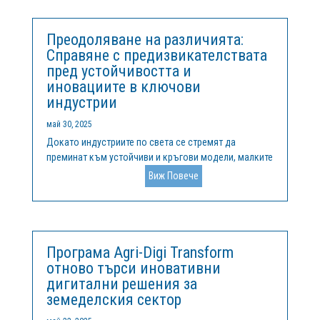
организации от България, Белгия и Португалия, с
цел...
Преодоляване на различията:
Справяне с предизвикателствата
пред устойчивостта и
иновациите в ключови
индустрии
май 30, 2025
Докато индустриите по света се стремят да
преминат към устойчиви и кръгови модели, малките
и средни предприятия (МСП) и индустриалните
Виж Повече
клъстери се сблъскват с уникални
предизвикателства. Ключови сектори като
енергетика, здравеопазване, информационни
технологии,...
Програма Agri-Digi Transform
отново търси иновативни
дигитални решения за
земеделския сектор