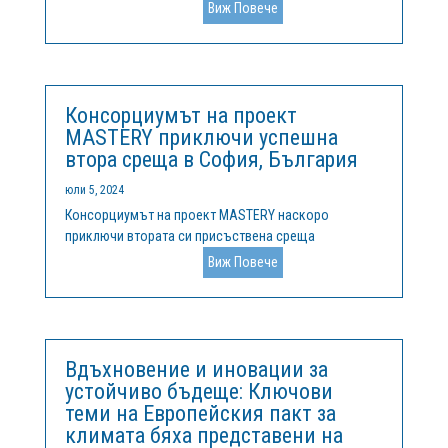
представлява сътрудничество на 8 партньора от 5
Виж Повече
европейски държави (Италия, България, Испания,
Белгия и Финландия). Целта на проекта е да
промени качествено начина, по който...
Консорциумът на проект
MASTERY приключи успешна
втора среща в София, България
юли 5, 2024
Консорциумът на проект MASTERY наскоро
приключи втората си присъствена среща
организирана в София на 24 и 25 юни с домакин
Виж Повече
Клийнтех България. Срещата включва продуктивни
дискусии относно изпълнението на работния план и
включи поредица от интерактивни семинари и...
Вдъхновение и иновации за
устойчиво бъдеще: Ключови
теми на Европейския пакт за
климата бяха представени на