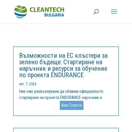
Възможности на ЕС клъстери за
зелено бъдеще: Стартиране на
наръчник и ресурси за обучение
по проекта ENDURANCE
окт. 7, 2024
Ние сме развълнувани да обявим официалното
стартиране на проекта ENDURANCE наръчник и
Учебни Материали, иновативен набор от ресурси,
Виж Повече
насочени към подкрепа на клъстерите в ЕС в
тяхната мисия да стимулират зелени иновации и да
ускорят прехода към устойчива, неутрална по...