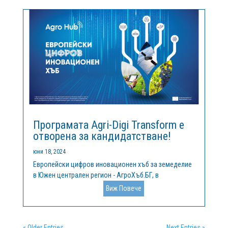
Програмата Agri-Digi Transform е
отворена за кандидатстване!
юни 18, 2024
Европейски цифров иновационен хъб за земеделие
в Южен централен регион - АгроХъб.БГ, в
изпълнение на одобрения по програма "Цифрова
Виж Повече
Европа" проект AgroDigiRise, дава начало на
програма Agri-Digi Transform. Следвайки целите за
постигане на по-достъпно, модерно и...
« Older Entries
Next Entries »