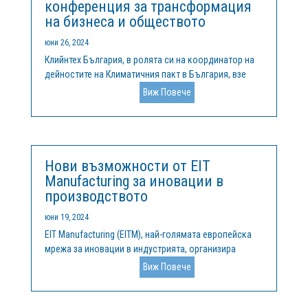
конференция за трансформация
на бизнеса и обществото
юни 26, 2024
Клийнтех България, в ролята си на координатор на
дейностите на Климатичния пакт в България, взе
участие в третото издание на конференцията
Виж Повече
Spinoff, проведена на 20 и 21 юни в София Тех Парк.
По време на конференцията бяха представени и
идеите, и каузата на Европейския...
Нови възможности от EIT
Manufacturing за иновации в
производството
юни 19, 2024
EIT Manufacturing (EITM), най-голямата европейска
мрежа за иновации в индустрията, организира
редовно конкурси и активно набира предложения за
Виж Повече
финансиране на разработването на смели и
новаторски идеи в производствения
сектор.Конкурсът RIS Leaders За поредна година...