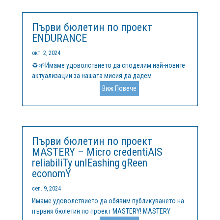
уникална възможност за дигитална...
Първи бюлетин по проект
ENDURANCE
окт. 2, 2024
♻️🌱Имаме удоволствието да споделим най-новите
актуализации за нашата мисия да дадем
възможност на клъстерите за зелената
Виж Повече
трансформация, като обявихме пускането на
първия брой на бюлетина по проекта ENDURANCE!
Нашата предстояща акселераторска програма
ENDURANCE за...
Първи бюлетин по проект
MASTERY – Micro credentiAlS
reliabiliTy unlEashing gReen
economY
сеп. 9, 2024
Имаме удоволствието да обявим публикуването на
първия бюлетин по проект MASTERY! MASTERY