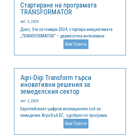
Стартиране на програмата
TRANSFORMATOR
окт. 3, 2024
Днес, 3ти октомври 2024, стартира инициативата
„TRANSFORMATOR“ – двумесечна интензивна
програма, насочена към подкрепа на малки и
Виж Повече
средни предприятия (МСП) и неправителствени
организации (НПО) в разработването на устойчиви
решения. Това е първото издание на...
Agri-Digi Transform търси
иновативни решения за
земеделския сектор
окт. 2, 2024
Европейският цифров иновационен хъб за
земеделие АгроХъб.БГ, одобрен по програма
„Цифрова Европа“ в изпълнение на проект
Виж Повече
AgroDigiRise, стартира ЕТАП 2 на програма Agri-Digi
Transform. Програмата Agri-Digi Transform предлага