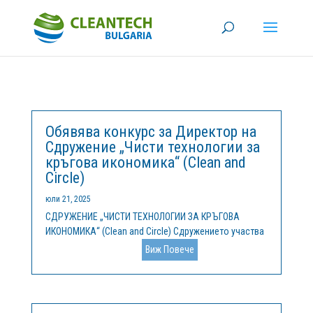
Обявява конкурс за Директор на
Сдружение „Чисти технологии за
кръгова икономика“ (Clean and
Circle)
юли 21, 2025
СДРУЖЕНИЕ „ЧИСТИ ТЕХНОЛОГИИ ЗА КРЪГОВА
ИКОНОМИКА“ (Clean and Circle) Сдружението участва
като партньор в Центъра за компетентност „Чисти
Виж Повече
технологии за устойчива околна среда - води,
отпадъци, енергия за кръгова икономика“,
финансиран по Програма „Научни изследвания,...