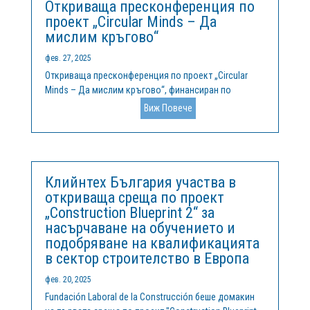
Откриваща пресконференция по
проект „Circular Minds – Да
мислим кръгово“
фев. 27, 2025
Откриваща пресконференция по проект „Circular
Minds – Да мислим кръгово“, финансиран по
програма „Интеррег Европа“, беше проведена на 25
Виж Повече
февруари 2025 г. в гр. Кърджали. Проектът се
изпълнява от Фондация „Клийнтех България“, в
партньорство с Община Кърджали и още осем...
Клийнтех България участва в
откриваща среща по проект
„Construction Blueprint 2“ за
насърчаване на обучението и
подобряване на квалификацията
в сектор строителство в Европа
фев. 20, 2025
Fundación Laboral de la Construcción беше домакин