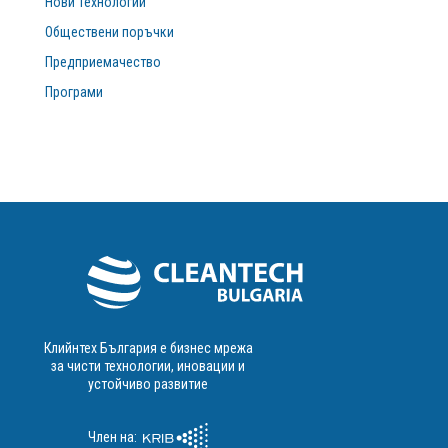
Нови Технологии
Обществени поръчки
Предприемачество
Програми
Клийнтех България е бизнес мрежа
за чисти технологии, иновации и
устойчиво развитие
Член на: