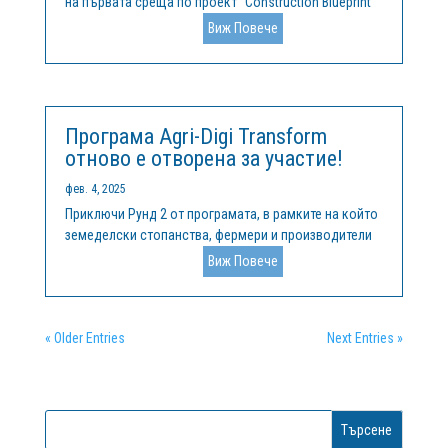
на първата среща по проект "Construction Blueprint
2" в централата си в Мадрид на 11 и 12 февруари.
Виж Повече
Тази инициатива, съфинансирана от програмата
"Еразъм+" на Европейския съюз, има за цел да
надгради напредъка,...
Програма Agri-Digi Transform
отново е отворена за участие!
фев. 4, 2025
Приключи Рунд 2 от програмата, в рамките на който
земеделски стопанства, фермери и производители
формулираха конкретни предизвикателства, в
Виж Повече
отговор на които иновативни компании и стартъпи
предложиха своите решения. Стартираме Рунд 3 от
програма Agri-Digi Transform,...
« Older Entries
Next Entries »