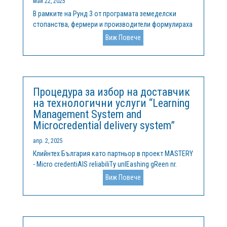
май 22, 2025
В рамките на Рунд 3 от програмата земеделски
стопанства, фермери и производители формулираха
конкретни предизвикателства, на които търсят
Виж Повече
решения. В момента програмата отново е отворена
за кандидатстване от страна на иновативни
компании, МСП, стартиращи предприятия от...
Процедура за избор на доставчик
на технологични услуги “Learning
Management System and
Microcredential delivery system”
апр. 2, 2025
Клийнтех България като партньор в проект MASTERY
- Micro credentiAlS reliabiliTy unlEashing gReen nr.
101132845 ERASMUS-EDU-2023-PI-FORWARD, обявява
Виж Повече
процедура за избор на доставчик на технически
услуги “Learning Management System and
Microcredential delivery system”....