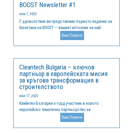
BOOST Newsletter #1
юли 7, 2025
С удоволствие ви представяме първото издание на
бюлетина на BOOST — вашият източник на най-
новата информация за това как се справяме с
Виж Повече
различията в областта на научните изследвания и
иновациите в Европа. В този брой ще откриете: 🌍
Предизвикателството и нашата амбиция...
Cleantech Bulgaria – ключов
партньор в европейската мисия
за кръгова трансформация в
строителството
юни 17, 2025
Клийнтех България е горд участник в новото
европейско тематично партньорство за
интелигентна специализация (TSSP) в областта на
Виж Повече
кръговите сгради, стартирало в края на 2024 г.
Инициативата обединява региони и водещи